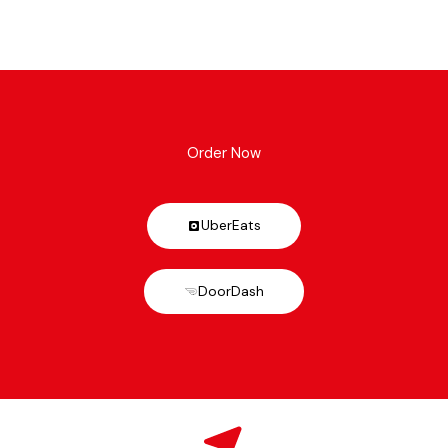
Order Now
UberEats
DoorDash