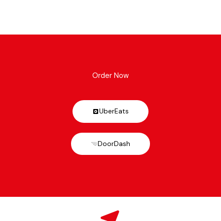
Order Now
UberEats
DoorDash