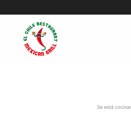
Ir
al
contenido
Se está cocinan