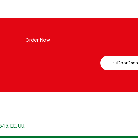
Order Now
DoorDash
545, EE. UU.