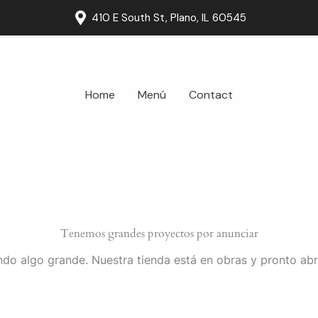
410 E South St, Plano, IL 60545
Home
Menú
Contact
Tenemos grandes proyectos por anunciar
do algo grande. Nuestra tienda está en obras y pronto abr