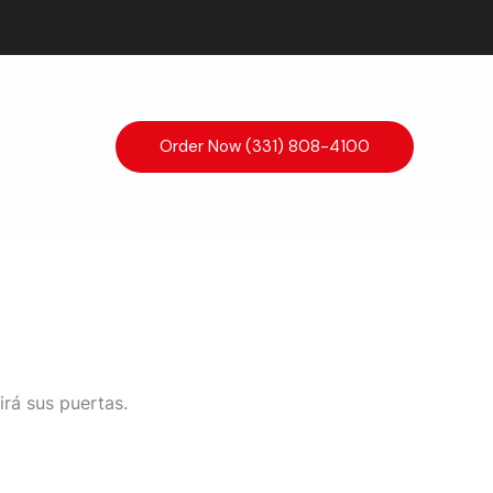
Order Now (331) 808-4100
irá sus puertas.