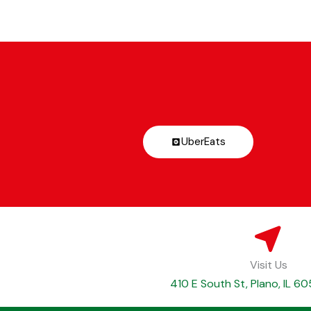
UberEats
Visit Us
410 E South St, Plano, IL 60