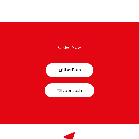
Order Now
UberEats
DoorDash