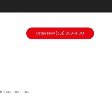
Order Now (331) 808-4100
irá sus puertas.