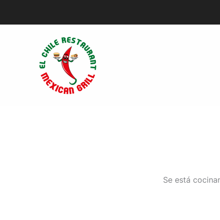
Ir
al
contenido
Se está cocinan