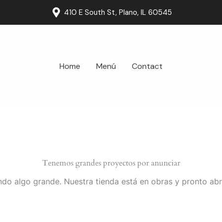
410 E South St, Plano, IL 60545
Home
Menú
Contact
Tenemos grandes proyectos por anunciar
do algo grande. Nuestra tienda está en obras y pronto abr