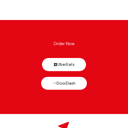
Order Now
UberEats
DoorDash