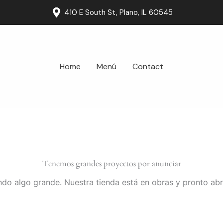
410 E South St, Plano, IL 60545
Home
Menú
Contact
Tenemos grandes proyectos por anunciar
do algo grande. Nuestra tienda está en obras y pronto abr