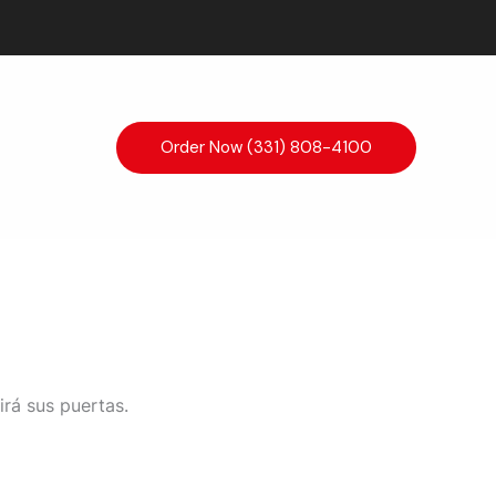
Order Now (331) 808-4100
irá sus puertas.