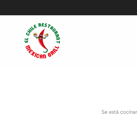
Ir
al
contenido
Se está cocinan