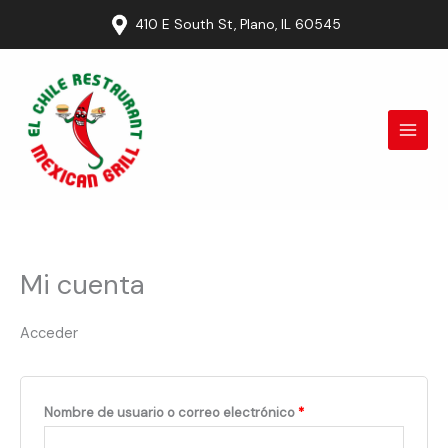
Ir
Obligatorio
Obligatorio
410 E South St, Plano, IL 60545
al
contenido
Mi cuenta
Acceder
Nombre de usuario o correo electrónico
*